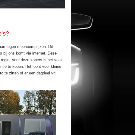
o's?
 aan tegen meeneemprijzen. Dit
 bij ons komt via internet. Deze
regio. Voor deze kopers is het vaak
ntie te kopen. Het loont voor kleine
o te zitten of er een dagdeel vrij