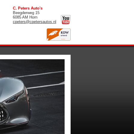
C. Peters Auto's
Beegderweg 15
6085 AM Horn
cpeters@cpetersautos.nl