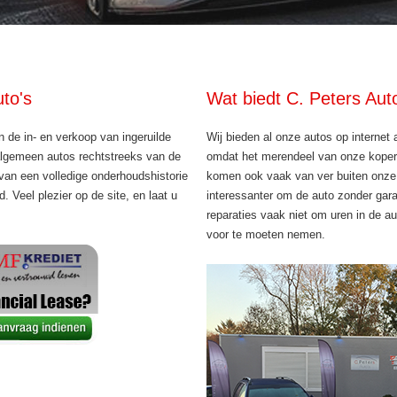
to's
Wat biedt C. Peters Aut
n de in- en verkoop van ingeruilde
Wij bieden al onze autos op internet
 algemeen autos rechtstreeks van de
omdat het merendeel van onze kopers
 van een volledige onderhoudshistorie
komen ook vaak van ver buiten onze 
 Veel plezier op de site, en laat u
interessanter om de auto zonder gara
reparaties vaak niet om uren in de aut
voor te moeten nemen.