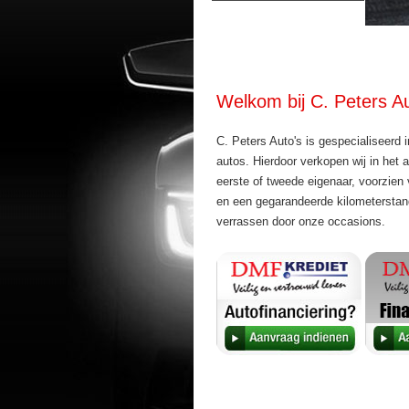
Welkom bij C. Peters Au
C. Peters Auto's is gespecialiseerd i
autos. Hierdoor verkopen wij in het
eerste of tweede eigenaar, voorzien
en een gegarandeerde kilometerstand.
verrassen door onze occasions.